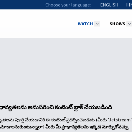
Choose your language:
ENGLISH
HI
WATCH
SHOWS
రాధాన్యతలను అనుసరించి కంటెంట్ బ్లాక్ చేయబడింది
న్యతలను పూర్తి చేయడానికి ఈ కంటెంట్ ప్రదర్శించబడదు (మీరు 'Jetstream'
ా చూడాలనుకుంటున్నారా? మీరు మీ ప్రాధాన్యతలను ఇక్కడ మార్చుకోవచ్చు: