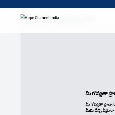
Home
Watch
Hope Channel Live TV
మీ గోప్యతా ప్
మీ గోప్యతా ప్రాధా
మీరు దీన్ని ఏమైన