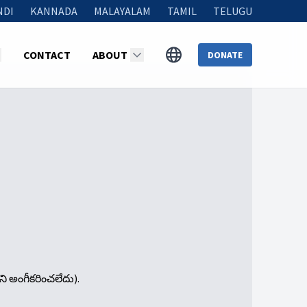
NDI
KANNADA
MALAYALAM
TAMIL
TELUGU
CONTACT
ABOUT
DONATE
ని అంగీకరించలేదు).