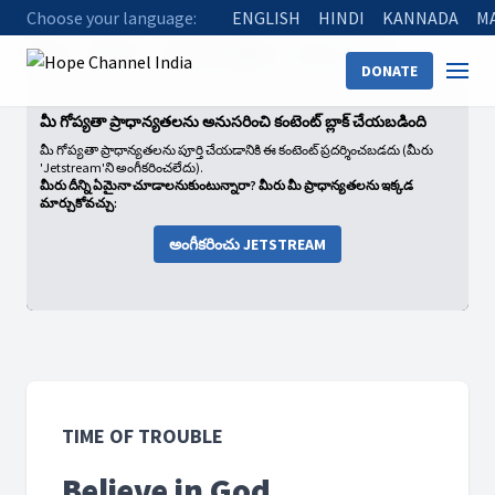
Choose your language:
ENGLISH
HINDI
KANNADA
M
Home
Shows
Time of Trouble
Believe in God
DONATE
మీ గోప్యతా ప్రాధాన్యతలను అనుసరించి కంటెంట్ బ్లాక్ చేయబడింది
మీ గోప్యతా ప్రాధాన్యతలను పూర్తి చేయడానికి ఈ కంటెంట్ ప్రదర్శించబడదు (మీరు
'Jetstream'ని అంగీకరించలేదు).
మీరు దీన్ని ఏమైనా చూడాలనుకుంటున్నారా? మీరు మీ ప్రాధాన్యతలను ఇక్కడ
మార్చుకోవచ్చు:
అంగీకరించు JETSTREAM
TIME OF TROUBLE
Believe in God