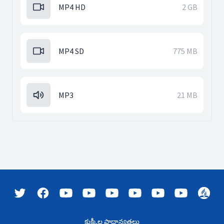
MP4 HD
2 GB
MP4 SD
775 MB
MP3
21 MB
కుక్కీల ప్రాధాన్యతలు