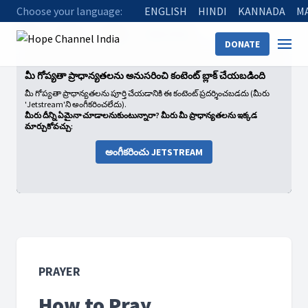
Choose your language:
ENGLISH
HINDI
KANNADA
M
Home
Shows
Prayer
How to Pray
DONATE
మీ గోప్యతా ప్రాధాన్యతలను అనుసరించి కంటెంట్ బ్లాక్ చేయబడింది
మీ గోప్యతా ప్రాధాన్యతలను పూర్తి చేయడానికి ఈ కంటెంట్ ప్రదర్శించబడదు (మీరు
'Jetstream'ని అంగీకరించలేదు).
మీరు దీన్ని ఏమైనా చూడాలనుకుంటున్నారా? మీరు మీ ప్రాధాన్యతలను ఇక్కడ
మార్చుకోవచ్చు:
అంగీకరించు JETSTREAM
PRAYER
How to Pray