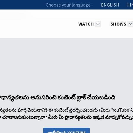
Choose your language:
ENGLISH
HI
racles (Part 2)
WATCH
SHOWS
్రాధాన్యతలను అనుసరించి కంటెంట్ బ్లాక్ చేయబడింది
ాన్యతలను పూర్తి చేయడానికి ఈ కంటెంట్ ప్రదర్శించబడదు (మీరు 'YouTube'న
నా చూడాలనుకుంటున్నారా? మీరు మీ ప్రాధాన్యతలను ఇక్కడ మార్చుకోవచ్చు:
అంగీకరించు YOUTUBE