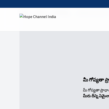
Home
Shows
God's Way
12 Being Stewards 
మీ గోప్యతా ప
మీ గోప్యతా ప్రాధ
మీరు దీన్ని ఏమై