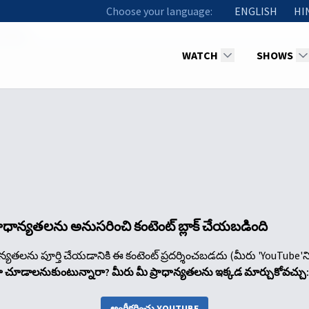
Choose your language:
ENGLISH
HI
of God
WATCH
SHOWS
్రాధాన్యతలను అనుసరించి కంటెంట్ బ్లాక్ చేయబడింది
ాన్యతలను పూర్తి చేయడానికి ఈ కంటెంట్ ప్రదర్శించబడదు (మీరు 'YouTube'న
నా చూడాలనుకుంటున్నారా? మీరు మీ ప్రాధాన్యతలను ఇక్కడ మార్చుకోవచ్చు:
అంగీకరించు YOUTUBE