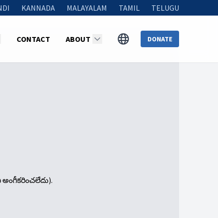
NDI
KANNADA
MALAYALAM
TAMIL
TELUGU
CONTACT
ABOUT
DONATE
ి అంగీకరించలేదు).