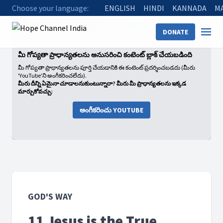
Choose your language:
ENGLISH
HINDI
KANNADA
M
Home
Shows
God's Way
11 Jesus is the True Saviour
DONATE
మీ గోప్యతా ప్రాధాన్యతలను అనుసరించి కంటెంట్ బ్లాక్ చేయబడింది
మీ గోప్యతా ప్రాధాన్యతలను పూర్తి చేయడానికి ఈ కంటెంట్ ప్రదర్శించబడదు (మీరు
'YouTube'ని అంగీకరించలేదు).
మీరు దీన్ని ఏమైనా చూడాలనుకుంటున్నారా? మీరు మీ ప్రాధాన్యతలను ఇక్కడ
మార్చుకోవచ్చు:
అంగీకరించు YOUTUBE
GOD'S WAY
11 Jesus is the True