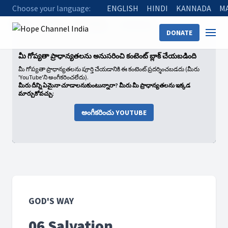
Choose your language:
ENGLISH
HINDI
KANNADA
M
Home
Shows
God's Way
06 Salvation
DONATE
మీ గోప్యతా ప్రాధాన్యతలను అనుసరించి కంటెంట్ బ్లాక్ చేయబడింది
మీ గోప్యతా ప్రాధాన్యతలను పూర్తి చేయడానికి ఈ కంటెంట్ ప్రదర్శించబడదు (మీరు
'YouTube'ని అంగీకరించలేదు).
మీరు దీన్ని ఏమైనా చూడాలనుకుంటున్నారా? మీరు మీ ప్రాధాన్యతలను ఇక్కడ
మార్చుకోవచ్చు:
అంగీకరించు YOUTUBE
GOD'S WAY
06 Salvation