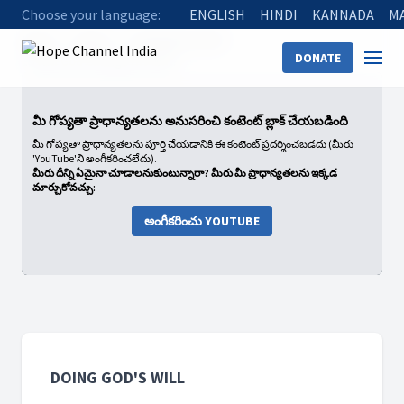
Choose your language:
ENGLISH
HINDI
KANNADA
M
Home
Shows
Doing God's Will
DONATE
13 Will God Change His Will?
మీ గోప్యతా ప్రాధాన్యతలను అనుసరించి కంటెంట్ బ్లాక్ చేయబడింది
మీ గోప్యతా ప్రాధాన్యతలను పూర్తి చేయడానికి ఈ కంటెంట్ ప్రదర్శించబడదు (మీరు
'YouTube'ని అంగీకరించలేదు).
మీరు దీన్ని ఏమైనా చూడాలనుకుంటున్నారా? మీరు మీ ప్రాధాన్యతలను ఇక్కడ
మార్చుకోవచ్చు:
అంగీకరించు YOUTUBE
DOING GOD'S WILL